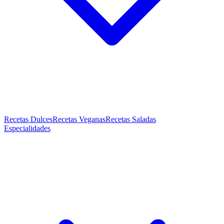
Recetas Dulces
Recetas Veganas
Recetas Saladas
Especialidades