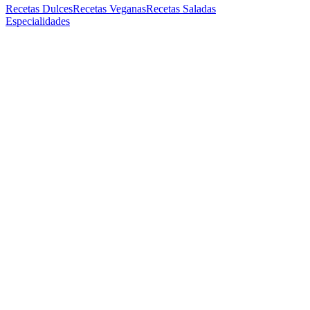
Recetas Dulces
Recetas Veganas
Recetas Saladas
Especialidades