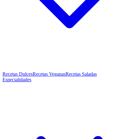
Recetas Dulces
Recetas Veganas
Recetas Saladas
Especialidades