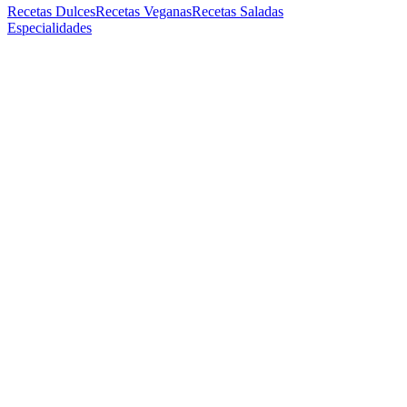
Recetas Dulces
Recetas Veganas
Recetas Saladas
Especialidades