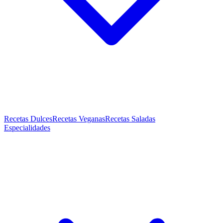
Recetas Dulces
Recetas Veganas
Recetas Saladas
Especialidades