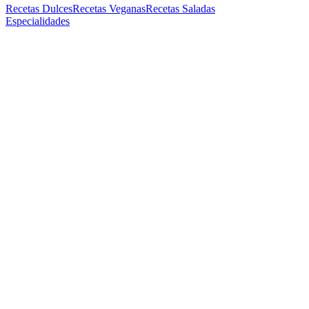
Recetas Dulces
Recetas Veganas
Recetas Saladas
Especialidades