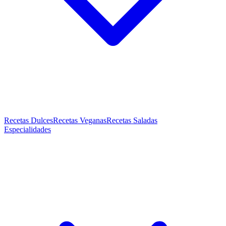
Recetas Dulces
Recetas Veganas
Recetas Saladas
Especialidades