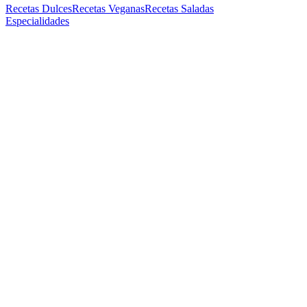
Recetas Dulces
Recetas Veganas
Recetas Saladas
Especialidades