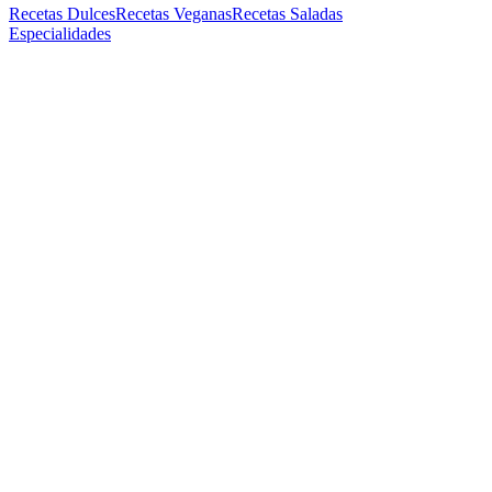
Recetas Dulces
Recetas Veganas
Recetas Saladas
Especialidades