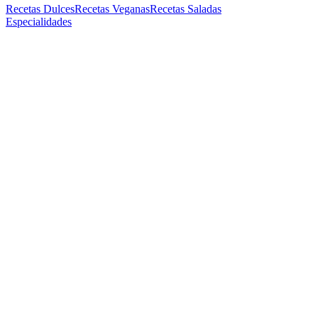
Recetas Dulces
Recetas Veganas
Recetas Saladas
Especialidades