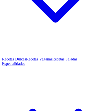
Recetas Dulces
Recetas Veganas
Recetas Saladas
Especialidades