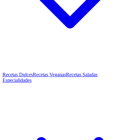
Recetas Dulces
Recetas Veganas
Recetas Saladas
Especialidades