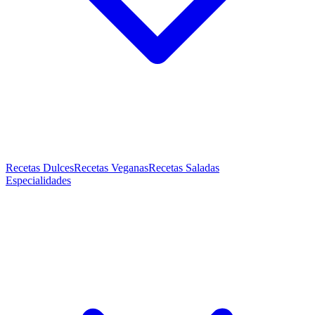
Recetas Dulces
Recetas Veganas
Recetas Saladas
Especialidades