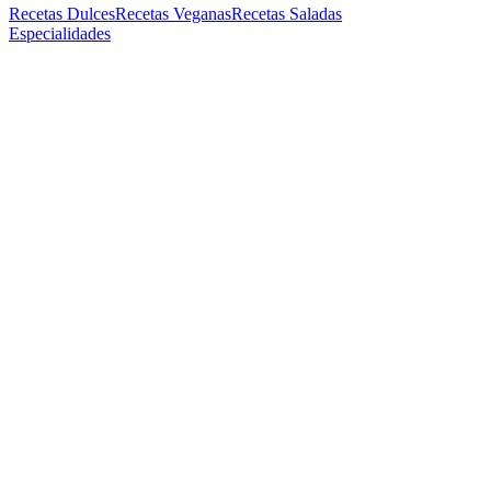
Recetas Dulces
Recetas Veganas
Recetas Saladas
Especialidades